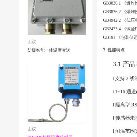
GB3836.1
《爆炸
GB3836.2
《爆炸
GB4942.2
《低压
GB2423.4
《试验
GB191
《包装储
面议
防爆智能一体温度变送
3.
性能特点
3
.1
 产
支持 2 线
l 
1~16 通
l 
l 
隔离型 RS
l 
传感器未
面议
l 
测温范围宽