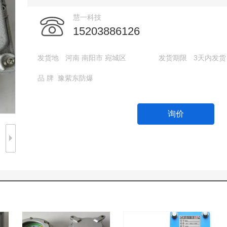
慧一科技
15203886126
发货地
河南 南阳市 宛城区
发货期限
3天内发货
品 牌
豫紫东防爆
询价