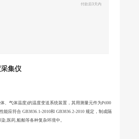
付款后3天内
度采集仪
液体、气体温度
)
的温度
变送系统装置
，其
用
测量元件为
Ptl00
性能应符合
GB3836.1-20
1
0
和
GB3836.2-20
1
0
规定，制成隔
印染
,
医药
,
船舶
等
各种复杂
环境中。