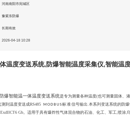
河南南阳市宛城区
豫紫东防爆
长期有效
2026-04-18 10:28
体温度变送系统,防爆智能温度采集仪,智能温
列防爆智能温一体温度变送系统
是专为测量
各种
温度
(
也可测量固体、
监测
到
温度
变送成
RS485  
标准
信号输出.
本系列
变送系统
的防爆
MODBUS
为
E
x
dIICT
6 Gb
。
适用于具有爆炸性气体混合物的石油、化工、军工
,
喷涂
,