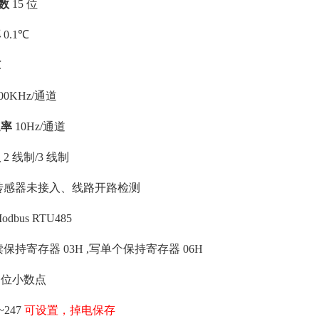
数 
15 位
 
0.1℃
℃
00KHz/通道
率 
10Hz/通道
 
2 线制/3 线制
传感器未接入、线路开路检测
odbus RTU485
读保持寄存器 03H ,写单个保持寄存器 06H
1 位小数点
~247 
可设置，掉电保存