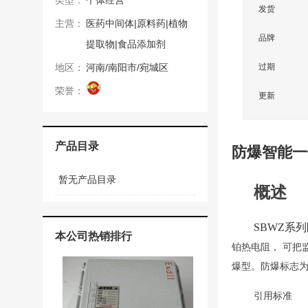
类型：
个体经营
发货
主营：
医药中间体|原料药|植物
品牌
提取物|食品添加剂
地区：
河南/南阳市/宛城区
过期
荣誉：
更新
产品目录
防爆智能一
暂无产品目录
概述
SBWZ系
本公司热销排行
铂热电阻， 可
把
爆型。防爆标志
引用标准