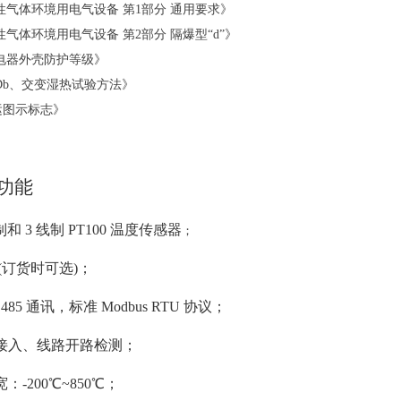
性气体环境用电气设备
第
1
部分 通用要求》
性气体环境用电气设备
第
2
部分 隔爆型
“d”
》
电器外壳防护等级》
Db
、交变湿热试验方法》
运图示标志》
品功能
制和 3 线制 PT100 温度传感器
；
道(订货时可选)；
485 通讯，标准 Modbus RTU 协议；
接入、线路开路检测；
：-200℃~850℃；