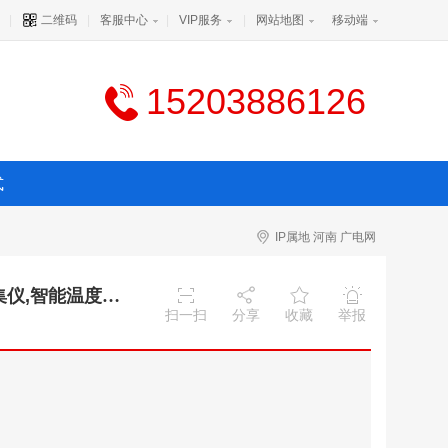
|
二维码
|
客服中心
|
VIP服务
|
网站地图
移动端
15203886126
式
IP属地 河南 广电网
智能温度采集仪
扫一扫
分享
收藏
举报