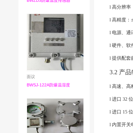
BWZD3防爆温度传感器
l 
高分辨率：
l 
高精度：±
l 
电源、通
l 
硬件、软
l 
提供配套
3.2 产
面议
BWSJ-122A防爆温湿度
l 
高速、高
l 
进口 32 
l 
进口 15 
l 
内置开关