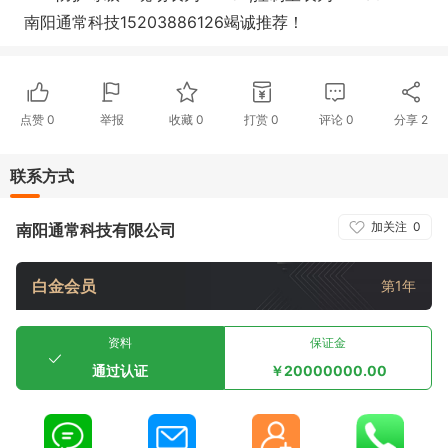
南阳通常科技15203886126竭诚推荐！
点赞
0
举报
收藏
0
打赏
0
评论
0
分享
2
联系方式
加关注
0
南阳通常科技有限公司
白金会员
第1年
资料
保证金
通过认证
￥20000000.00