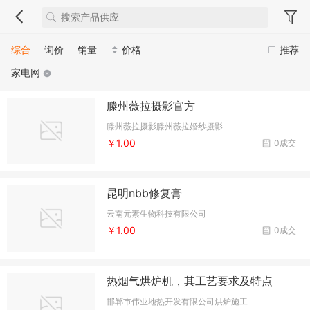
综合
询价
销量
价格
推荐
家电网
滕州薇拉摄影官方
滕州薇拉摄影滕州薇拉婚纱摄影
￥1.00
0成交
昆明nbb修复膏
云南元素生物科技有限公司
￥1.00
0成交
热烟气烘炉机，其工艺要求及特点
邯郸市伟业地热开发有限公司烘炉施工