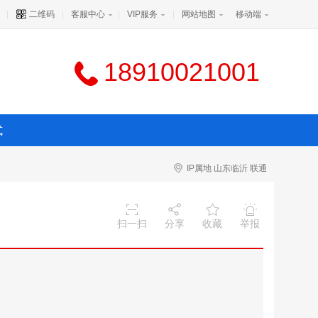
|
二维码
|
客服中心
|
VIP服务
|
网站地图
移动端
18910021001
式
IP属地 山东临沂 联通
扫一扫
分享
收藏
举报