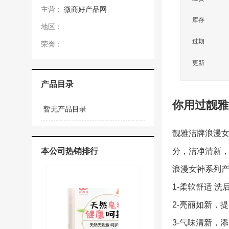
主营：
微商好产品网
库存
地区：
过期
荣誉：
更新
产品目录
你用过靓雅
暂无产品目录
靓雅洁牌浪漫女
本公司热销排行
分，洁净清新
浪漫女神系列
1-柔软舒适 
2-亮丽如新，
3-气味清新，