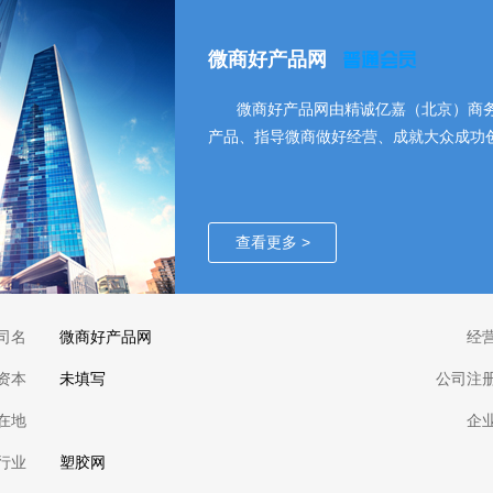
微商好产品网
微商好产品网由精诚亿嘉（北京）商
产品、指导微商做好经营、成就大众成功
查看更多 >
司名
微商好产品网
经
资本
未填写
公司注
在地
企
行业
塑胶网