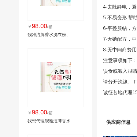
4-去除静电，
5-不易变形 
98.00
￥
/箱
6-平整服帖，
靓雅洁牌香水洗衣粉、
7-无磷配方，
8-无中间商费
注意事项如下：
误食或溅入眼睛
请分开洗涤。 
诚征各地代理155
98.00
￥
/箱
我想代理靓雅洁牌香水
供应商信息