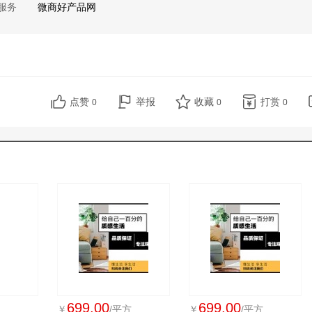
服务
微商好产品网
点赞
举报
收藏
打赏
0
0
0
699.00
699.00
￥
/平方
￥
/平方