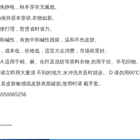
避免静电，秋冬穿衣无尴尬。
帮助保持原本形状.衣物如新。
方便打理，熨烫省时省力。
中和碱性，有效中和碱性残留，温和不伤皮肤。
用，成本低，价格低，适宜大众消费，市场前景好。
A 适用于棉、麻、化纤及混纺等质料衣物 勿用于丝、羊毛织物。 
请立即用大量清 不到的地方,水冲洗并及时就诊。 D 请勿用60℃
F 若皮肤敏感或皮肤表面破损,使用时请 戴手套。
50065256