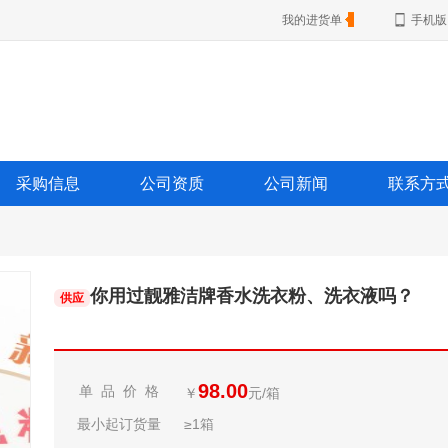
我的进货单
手机版
采购信息
公司资质
公司新闻
联系方
你用过靓雅洁牌香水洗衣粉、洗衣液吗？
供应
98.00
单 品 价 格
￥
元/箱
最小起订货量
≥1箱