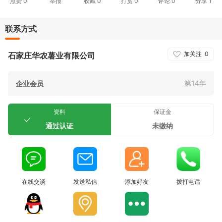
点赞
0
举报
收藏
0
打赏
0
评论
0
分享
1
联系方式
加关注
0
石家庄华农薯业有限公司
第14年
企业会员
资料
保证金
通过认证
未缴纳
在线交谈
发送私信
添加好友
拨打电话