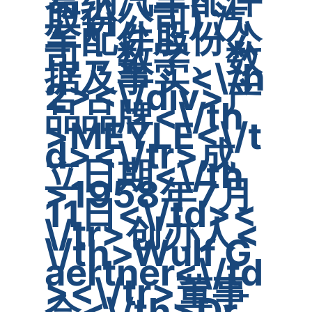
股份公司) 汽
车配件股份公
司：数字、数
据及事实<\/h
2><\/div>产
品品牌<\/th
>MEYLE<\/t
d><\/tr>成
立日期<\/th
>1958年7月
11日<\/td><
\/tr>创办人<
\/th>Wulf G
aertner<\/td
><\/tr>董事
会<\/th>Dr.