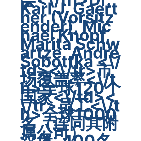
Karl J. Gaert
ner (Vorsitz
ender), Mic
hael Knopf,
Marita Schw
artze, André
Sobottka <\/
td><\/tr>市
场覆盖率<\/t
h>全球120个
国家<\/td><
\/tr>员工<\/t
h>全球1000
名（连同其附
属公司）
汉堡: 400名