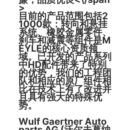
>
目前的产品范围包括2
1000款：转向和悬挂
系统、橡胶金属零件、
刹车和减震等组件是M
EYLE的核心资质领
域。已开发的产品系列
中HD配件带来了特别
的优势，我们的工程团
队和相应的原厂组件相
比在技术上有了改进并
且具有强大的特殊优
势。
Wulf Gaertner Auto
parts AG (沃尔夫葛纳