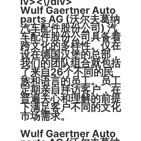
iv><\/div>
Wulf Gaertner Auto
parts AG (沃尔夫葛纳
汽车配件股份公司) 汽
车配件股份公司具备着
跨文化的多样性。仅在
设在德国汉堡的总部，
我们的团队组合就包括
了来自26个不同的民
族和语言的员工。员工
定期亲自拜访客户，在
普遍关心和理解的前提
下满足客户不同的文化
市场需求。
Wulf Gaertner Auto