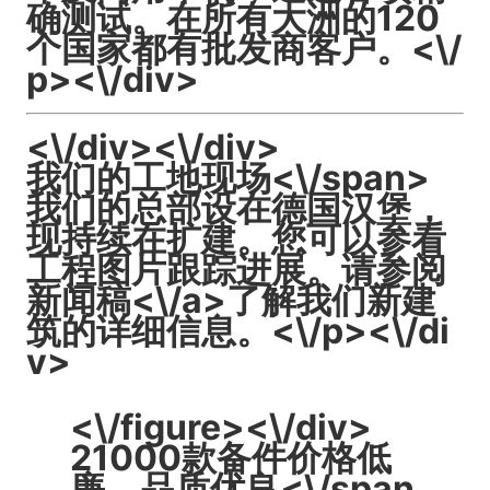
确测试。在所有大洲的120
个国家都有批发商客户。<\/
p><\/div>
<\/div><\/div>
我们的工地现场<\/span>
我们的总部设在德国汉堡，
现持续在扩建。您可以参看
工程图片跟踪进展。请参阅
新闻稿<\/a>了解我们新建
筑的详细信息。<\/p><\/di
v>
<\/figure><\/div>
21000款备件价格低
廉，品质优良<\/span