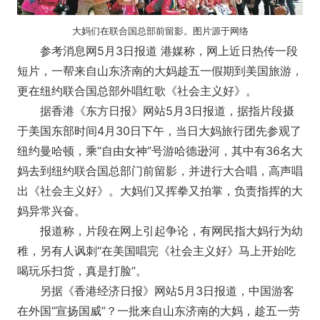
大妈们在联合国总部前留影。图片源于网络
参考消息网5月3日报道 港媒称，网上近日热传一段
短片，一帮来自山东济南的大妈趁五一假期到美国旅游，
更在纽约联合国总部外唱红歌《社会主义好》。
据香港《东方日报》网站5月3日报道，据指片段摄
于美国东部时间4月30日下午，当日大妈旅行团先参观了
纽约曼哈顿，乘“自由女神”号游哈德逊河，其中有36名大
妈去到纽约联合国总部门前留影，并进行大合唱，高声唱
出《社会主义好》。大妈们又挥拳又拍掌，负责指挥的大
妈异常兴奋。
报道称，片段在网上引起争论，有网民指大妈行为幼
稚，另有人讽刺“在美国唱完《社会主义好》马上开始吃
喝玩乐扫货，真是打脸”。
另据《香港经济日报》网站5月3日报道，中国游客
在外国“宣扬国威”？一批来自山东济南的大妈，趁五一劳