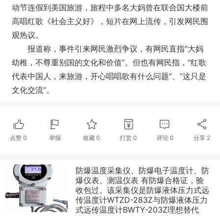
动节连假到美国旅游，旅程中多名大妈曾在联合国大楼前
高唱红歌《社会主义好》，短片在网上流传，引发网民围
观热议。
报道称，事件引来网民激烈争议，有网民直指“大妈
幼稚，不尊重别国的文化和价值”。但也有网民指，“红歌
代表中国人，来旅游，开心唱唱歌有什么问题”、“这只是
文化交流”。
点赞
0
举报
收藏
0
打赏
0
评论
0
分享
2
防爆温度采集仪、防爆电子温度计、防
爆仪表、测温仪表 有防爆合格证，验
收包过。该采集仪是防爆液体压力式远
传温度计WTZD-283Z与防爆液体压力
式远传温度计BWTY-203Z理想替代