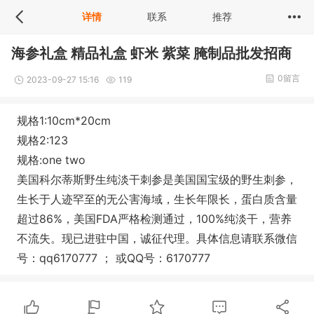
详情
联系
推荐
海参礼盒 精品礼盒 虾米 紫菜 腌制品批发招商
0留言
2023-09-27 15:16
119
规格1:10cm*20cm
规格2:123
规格:one two
美国科尔蒂斯野生纯淡干刺参是美国国宝级的野生刺参，
生长于人迹罕至的无公害海域，生长年限长，蛋白质含量
超过86%，美国FDA严格检测通过，100%纯淡干，营养
不流失。现已进驻中国，诚征代理。具体信息请联系微信
号：qq6170777 ； 或QQ号：6170777