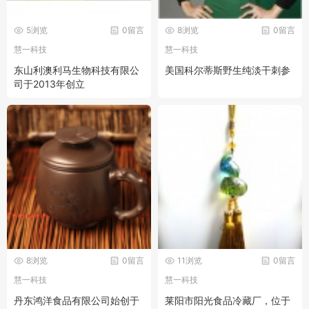
5浏览
0留言
8浏览
0留言
慧一科技
慧一科技
东山利澳利马生物科技有限公
美国科尔蒂斯野生纯淡干刺参
司于2013年创立
8浏览
0留言
11浏览
0留言
慧一科技
慧一科技
丹东鸿洋食品有限公司始创于
莱阳市阳光食品冷藏厂，位于