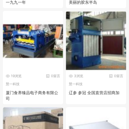
一九九一年
美丽的胶东半岛
19浏览
0留言
3浏览
0留言
慧一科技
慧一科技
厦门食养臻品电子商务有限公
辽参 参冠 全国直营店招商加
司