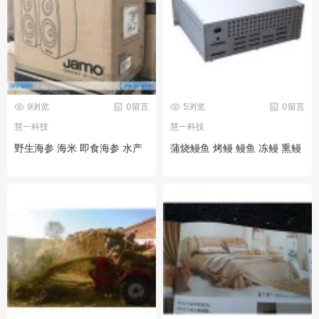
9浏览
0留言
5浏览
0留言
慧一科技
慧一科技
野生海参 海米 即食海参 水产
蒲烧鳗鱼 烤鳗 鳗鱼 冻鳗 熏鳗